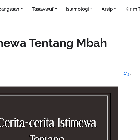
bangsaan
Tasawwuf
Islamologi
Arsip
Kirim 
timewa Tentang Mbah
2