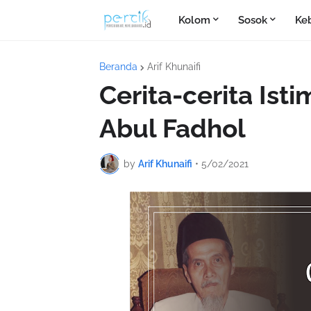
Kolom
Sosok
Ke
Beranda
Arif Khunaifi
Cerita-cerita Is
Abul Fadhol
by
Arif Khunaifi
•
5/02/2021