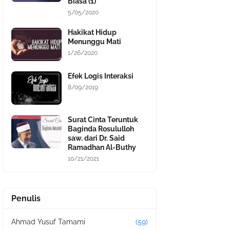
Biasa (1)
5/05/2020
Hakikat Hidup
Menunggu Mati
1/26/2020
Efek Logis Interaksi
8/09/2019
Surat Cinta Teruntuk
Baginda Rosululloh
saw. dari Dr. Said
Ramadhan Al-Buthy
10/21/2021
Penulis
Ahmad Yusuf Tamami
(59)