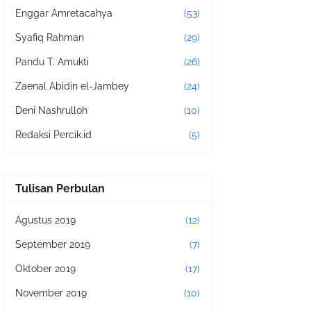
Enggar Amretacahya
(53)
Syafiq Rahman
(29)
Pandu T. Amukti
(26)
Zaenal Abidin el-Jambey
(24)
Deni Nashrulloh
(10)
Redaksi Percik.id
(5)
Tulisan Perbulan
Agustus 2019
(12)
September 2019
(7)
Oktober 2019
(17)
November 2019
(10)