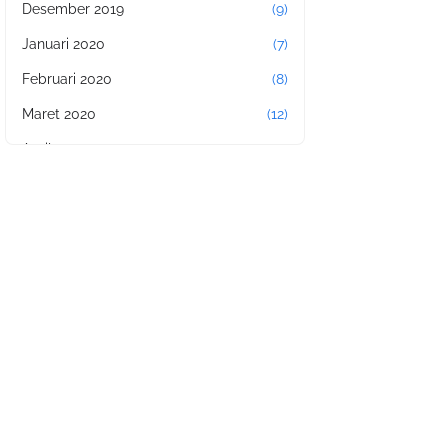
Desember 2019
(9)
Januari 2020
(7)
Februari 2020
(8)
Maret 2020
(12)
April 2020
(11)
Mei 2020
(17)
Juni 2020
(2)
Juli 2020
(4)
Agustus 2020
(11)
September 2020
(4)
Oktober 2020
(14)
November 2020
(11)
Januari 2021
(8)