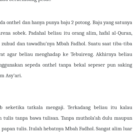
da onthel dan hanya punya baju 2 potong. Baju yang satunya
arena sobek. Padahal beliau itu orang alim, hafal al-Quran,
u zuhud dan tawadhu’nya Mbah Fadhol. Suatu saat tiba-tiba
rat agar beliau menghadap ke Tebuireng. Akhirnya beliau
ggunakan sepeda onthel tanpa bekal sepeser pun saking
m Asy’ari.
 seketika tatkala mengaji. Terkadang beliau itu kalau
n tulis tanpa bawa tulisan. Tanpa muthola’ah dulu maupun
di papan tulis. Itulah hebatnya Mbah Fadhol. Sangat alim luar