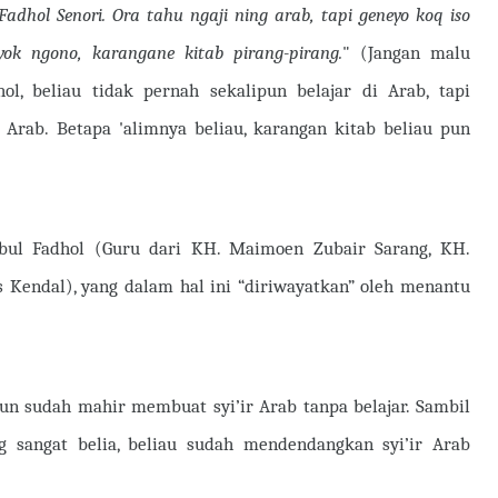
adhol Senori. Ora tahu ngaji ning arab, tapi geneyo koq iso
yok ngono, karangane kitab pirang-pirang.
" (Jangan malu
ol, beliau tidak pernah sekalipun belajar di Arab, tapi
 Arab. Betapa 'alimnya beliau, karangan kitab beliau pun
Abul Fadhol (Guru dari KH. Maimoen Zubair Sarang, KH.
s Kendal), yang dalam hal ini “diriwayatkan” oleh menantu
hun sudah mahir membuat syi’ir Arab tanpa belajar. Sambil
g sangat belia, beliau sudah mendendangkan syi’ir Arab