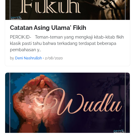
Catatan Asing Ulama' Fikih
PERCIK.ID- Teman-teman yang mengkaji kitab-kitab fikih
klasik pasti tahu bahwa terkadang terdapat beberapa
pembahasan y…
by
Deni Nashrulloh
•
2/08/2020