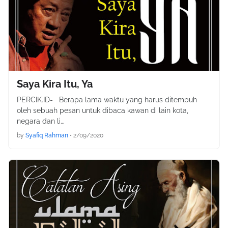
Saya Kira Itu, Ya
PERCIK.ID- Berapa lama waktu yang harus ditempuh
oleh sebuah pesan untuk dibaca kawan di lain kota,
negara dan li…
by
Syafiq Rahman
•
2/09/2020