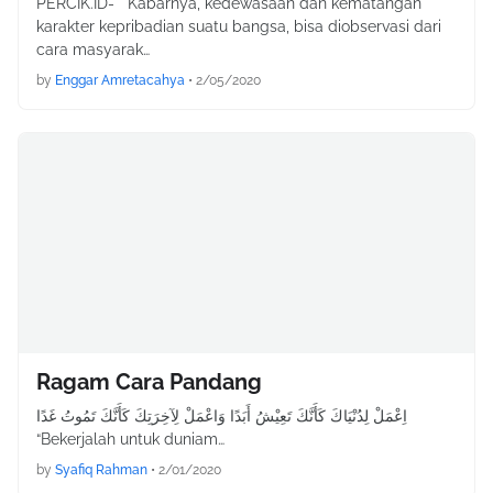
PERCIK.ID- Kabarnya, kedewasaan dan kematangan
karakter kepribadian suatu bangsa, bisa diobservasi dari
cara masyarak…
by
Enggar Amretacahya
•
2/05/2020
Ragam Cara Pandang
اِعْمَلْ لِدُنْيَاكَ كَأَنَّكَ تَعِيْشُ أَبَدًا وَاعْمَلْ لِآخِرَتِكَ كَأَنَّكَ تَمُوتُ غَدًا
“Bekerjalah untuk duniam…
by
Syafiq Rahman
•
2/01/2020