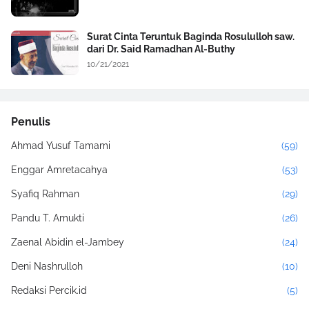
Surat Cinta Teruntuk Baginda Rosululloh saw.
dari Dr. Said Ramadhan Al-Buthy
10/21/2021
Penulis
Ahmad Yusuf Tamami
(59)
Enggar Amretacahya
(53)
Syafiq Rahman
(29)
Pandu T. Amukti
(26)
Zaenal Abidin el-Jambey
(24)
Deni Nashrulloh
(10)
Redaksi Percik.id
(5)