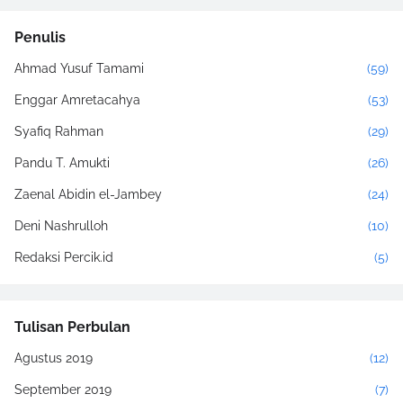
Penulis
Ahmad Yusuf Tamami
(59)
Enggar Amretacahya
(53)
Syafiq Rahman
(29)
Pandu T. Amukti
(26)
Zaenal Abidin el-Jambey
(24)
Deni Nashrulloh
(10)
Redaksi Percik.id
(5)
Tulisan Perbulan
Agustus 2019
(12)
September 2019
(7)