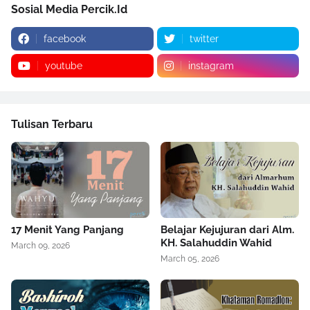
Sosial Media Percik.Id
facebook
twitter
youtube
instagram
Tulisan Terbaru
17 Menit Yang Panjang
Belajar Kejujuran dari Alm.
KH. Salahuddin Wahid
March 09, 2026
March 05, 2026