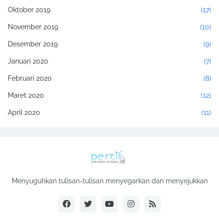
Oktober 2019
(17)
November 2019
(10)
Desember 2019
(9)
Januari 2020
(7)
Februari 2020
(8)
Maret 2020
(12)
April 2020
(11)
Mei 2020
(17)
Juni 2020
(2)
Juli 2020
(4)
Menyuguhkan tulisan-tulisan menyegarkan dan menyejukkan
Agustus 2020
(11)
September 2020
(4)
Oktober 2020
(14)