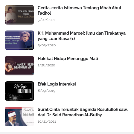
Cerita-cerita Istimewa Tentang Mbah Abul
Fadhol
5/02/2021
KH. Muhammad Ma’roef; Ilmu dan Tirakatnya
yang Luar Biasa (1)
5/05/2020
Hakikat Hidup Menunggu Mati
1/26/2020
Efek Logis Interaksi
8/09/2019
Surat Cinta Teruntuk Baginda Rosululloh saw.
dari Dr. Said Ramadhan Al-Buthy
10/21/2021