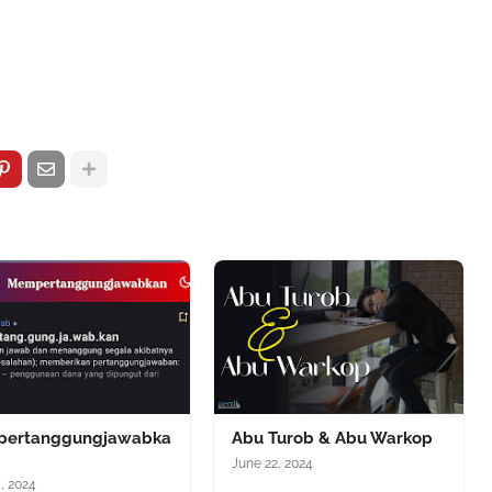
ertanggungjawabka
Abu Turob & Abu Warkop
June 22, 2024
4, 2024