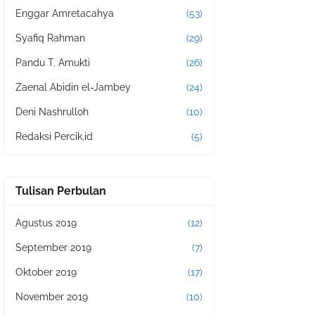
Enggar Amretacahya
(53)
Syafiq Rahman
(29)
Pandu T. Amukti
(26)
Zaenal Abidin el-Jambey
(24)
Deni Nashrulloh
(10)
Redaksi Percik.id
(5)
Tulisan Perbulan
Agustus 2019
(12)
September 2019
(7)
Oktober 2019
(17)
November 2019
(10)