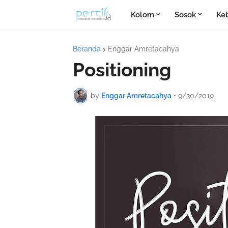
Kolom
Sosok
Ke
Beranda
Enggar Amretacahya
Positioning
by
Enggar Amretacahya
•
9/30/2019