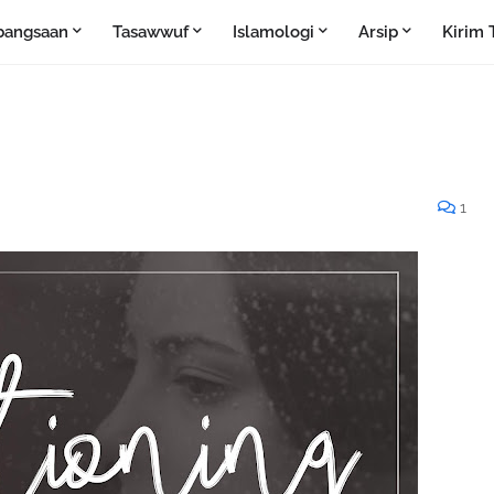
bangsaan
Tasawwuf
Islamologi
Arsip
Kirim 
1