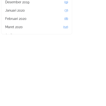
Desember 2019
(9)
Januari 2020
(7)
Februari 2020
(8)
Maret 2020
(12)
April 2020
(11)
Mei 2020
(17)
Juni 2020
(2)
Juli 2020
(4)
Agustus 2020
(11)
September 2020
(4)
Oktober 2020
(14)
November 2020
(11)
Januari 2021
(8)