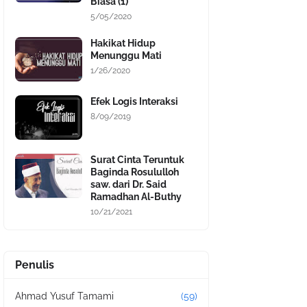
Biasa (1)
5/05/2020
Hakikat Hidup
Menunggu Mati
1/26/2020
Efek Logis Interaksi
8/09/2019
Surat Cinta Teruntuk
Baginda Rosululloh
saw. dari Dr. Said
Ramadhan Al-Buthy
10/21/2021
Penulis
Ahmad Yusuf Tamami
(59)