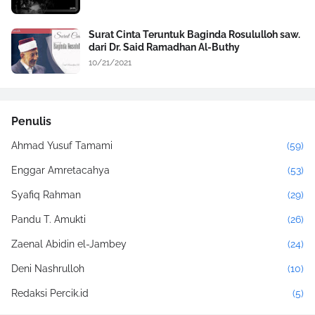
Surat Cinta Teruntuk Baginda Rosululloh saw.
dari Dr. Said Ramadhan Al-Buthy
10/21/2021
Penulis
Ahmad Yusuf Tamami
(59)
Enggar Amretacahya
(53)
Syafiq Rahman
(29)
Pandu T. Amukti
(26)
Zaenal Abidin el-Jambey
(24)
Deni Nashrulloh
(10)
Redaksi Percik.id
(5)