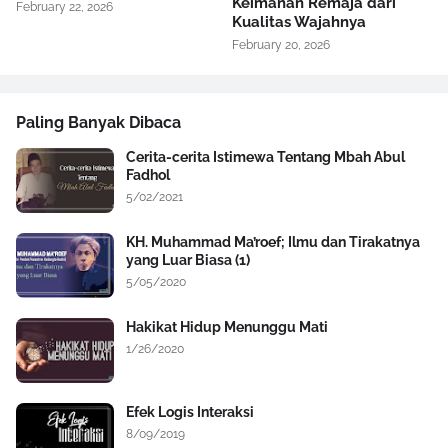
Keimanan Remaja dari
February 22, 2026
Kualitas Wajahnya
February 20, 2026
Paling Banyak Dibaca
Cerita-cerita Istimewa Tentang Mbah Abul
Fadhol
5/02/2021
KH. Muhammad Ma’roef; Ilmu dan Tirakatnya
yang Luar Biasa (1)
5/05/2020
Hakikat Hidup Menunggu Mati
1/26/2020
Efek Logis Interaksi
8/09/2019