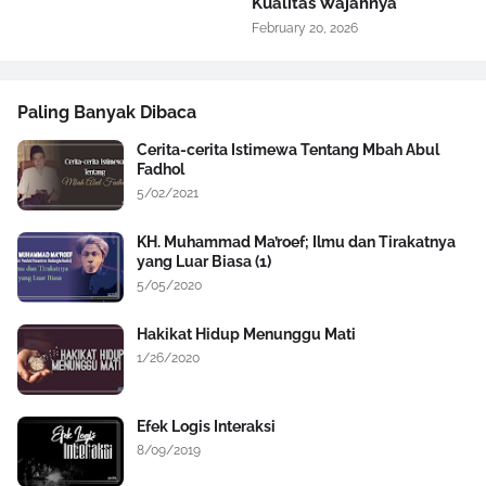
Kualitas Wajahnya
February 20, 2026
Paling Banyak Dibaca
Cerita-cerita Istimewa Tentang Mbah Abul
Fadhol
5/02/2021
KH. Muhammad Ma’roef; Ilmu dan Tirakatnya
yang Luar Biasa (1)
5/05/2020
Hakikat Hidup Menunggu Mati
1/26/2020
Efek Logis Interaksi
8/09/2019