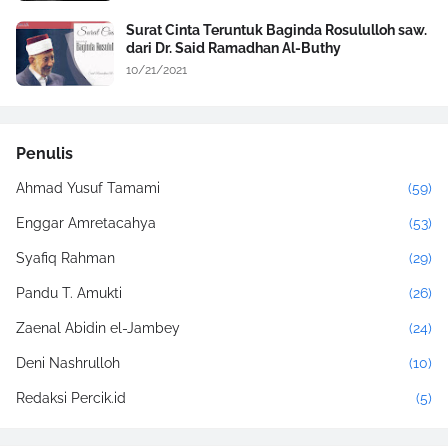
Surat Cinta Teruntuk Baginda Rosululloh saw.
dari Dr. Said Ramadhan Al-Buthy
10/21/2021
Penulis
Ahmad Yusuf Tamami
(59)
Enggar Amretacahya
(53)
Syafiq Rahman
(29)
Pandu T. Amukti
(26)
Zaenal Abidin el-Jambey
(24)
Deni Nashrulloh
(10)
Redaksi Percik.id
(5)