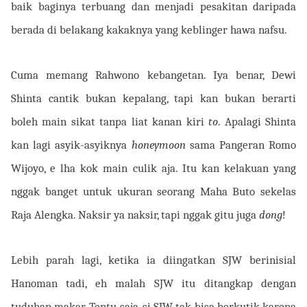
baik baginya terbuang dan menjadi pesakitan daripada
berada di belakang kakaknya yang keblinger hawa nafsu.
Cuma memang Rahwono kebangetan. Iya benar, Dewi
Shinta cantik bukan kepalang, tapi kan bukan berarti
boleh main sikat tanpa liat kanan kiri
to
. Apalagi Shinta
kan lagi asyik-asyiknya
honeymoon
sama Pangeran Romo
Wijoyo, e lha kok main culik aja. Itu kan kelakuan yang
nggak banget untuk ukuran seorang Maha Buto sekelas
Raja Alengka. Naksir ya naksir, tapi nggak gitu juga
dong
!
Lebih parah lagi, ketika ia diingatkan SJW berinisial
Hanoman tadi, eh malah SJW itu ditangkap dengan
tuduhan makar. Tentu saja, si SJW tak bisa berkutik karena