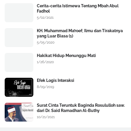
Cerita-cerita Istimewa Tentang Mbah Abul
Fadhol
5/02/2021
KH. Muhammad Ma’roef; Ilmu dan Tirakatnya
yang Luar Biasa (1)
5/05/2020
Hakikat Hidup Menunggu Mati
1/26/2020
Efek Logis Interaksi
8/09/2019
Surat Cinta Teruntuk Baginda Rosululloh saw.
dari Dr. Said Ramadhan Al-Buthy
10/21/2021