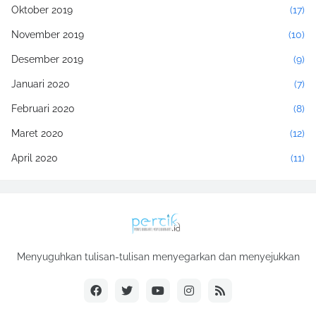
Oktober 2019
(17)
November 2019
(10)
Desember 2019
(9)
Januari 2020
(7)
Februari 2020
(8)
Maret 2020
(12)
April 2020
(11)
Mei 2020
(17)
Juni 2020
(2)
Juli 2020
(4)
Menyuguhkan tulisan-tulisan menyegarkan dan menyejukkan
Agustus 2020
(11)
September 2020
(4)
Oktober 2020
(14)