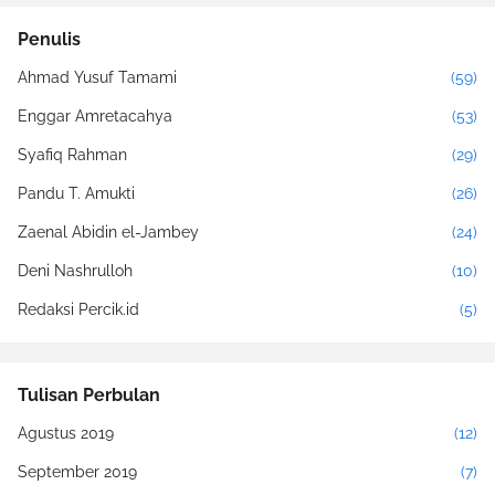
Penulis
Ahmad Yusuf Tamami
(59)
Enggar Amretacahya
(53)
Syafiq Rahman
(29)
Pandu T. Amukti
(26)
Zaenal Abidin el-Jambey
(24)
Deni Nashrulloh
(10)
Redaksi Percik.id
(5)
Tulisan Perbulan
Agustus 2019
(12)
September 2019
(7)