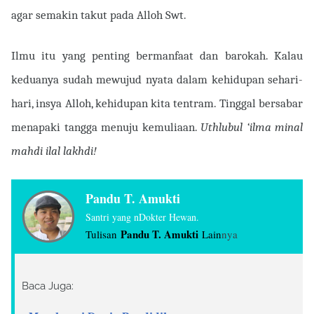
agar semakin takut pada Alloh Swt.
Ilmu itu yang penting bermanfaat dan barokah. Kalau
keduanya sudah mewujud nyata dalam kehidupan sehari-
hari, insya Alloh, kehidupan kita tentram. Tinggal bersabar
menapaki tangga menuju kemuliaan.
Uthlubul ‘ilma minal
mahdi ilal lakhdi!
P
andu T. Amukti
Santri yang nDokter Hewan.
Pandu T. Amukti
Tulisan
Lain
nya
Baca Juga: