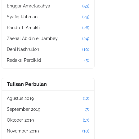
Enggar Amretacahya
(53)
Syafiq Rahman
(29)
Pandu T. Amukti
(26)
Zaenal Abidin el-Jambey
(24)
Deni Nashrulloh
(10)
Redaksi Percik.id
(5)
Tulisan Perbulan
Agustus 2019
(12)
September 2019
(7)
Oktober 2019
(17)
November 2019
(10)