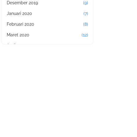
Desember 2019
(9)
Januari 2020
(7)
Februari 2020
(8)
Maret 2020
(12)
April 2020
(11)
Mei 2020
(17)
Juni 2020
(2)
Juli 2020
(4)
Agustus 2020
(11)
September 2020
(4)
Oktober 2020
(14)
November 2020
(11)
Januari 2021
(8)