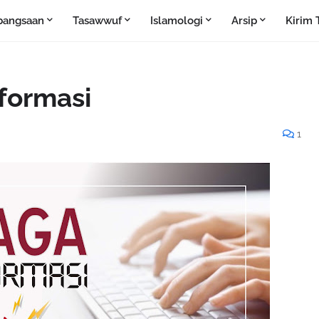
bangsaan
Tasawwuf
Islamologi
Arsip
Kirim 
nformasi
1