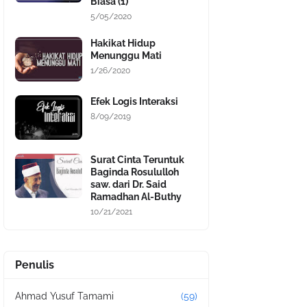
Biasa (1)
5/05/2020
Hakikat Hidup
Menunggu Mati
1/26/2020
Efek Logis Interaksi
8/09/2019
Surat Cinta Teruntuk
Baginda Rosululloh
saw. dari Dr. Said
Ramadhan Al-Buthy
10/21/2021
Penulis
Ahmad Yusuf Tamami
(59)