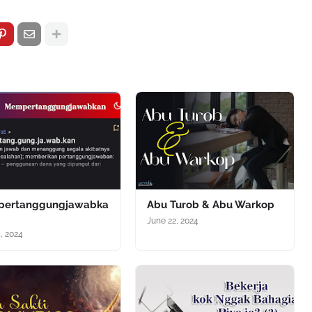
ertanggungjawabka
Abu Turob & Abu Warkop
June 22, 2024
4, 2024