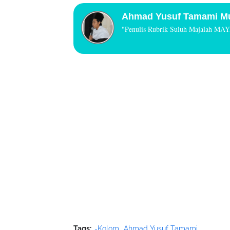
A
hmad Yusuf Tamami Mu
"Penulis Rubrik Suluh Majalah MA
Tags:
-Kolom
Ahmad Yusuf Tamami