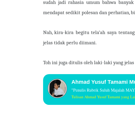
sudah jadi rahasia umum bahwa banyak a
mendapat sedikit polesan dan perhatian, b
Nah, kira-kira begitu tela’ah saya tentang
jelas tidak perlu diimani.
Toh ini juga ditulis oleh laki-laki yang jela
A
hmad Yusuf Tamami Mu
"Penulis Rubrik Suluh Majalah MA
Tulisan Ahmad Yusuf Tamami yang La