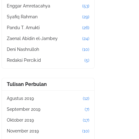
Enggar Amretacahya
(53)
Syafiq Rahman
(29)
Pandu T. Amukti
(26)
Zaenal Abidin el-Jambey
(24)
Deni Nashrulloh
(10)
Redaksi Percik.id
(5)
Tulisan Perbulan
Agustus 2019
(12)
September 2019
(7)
Oktober 2019
(17)
November 2019
(10)