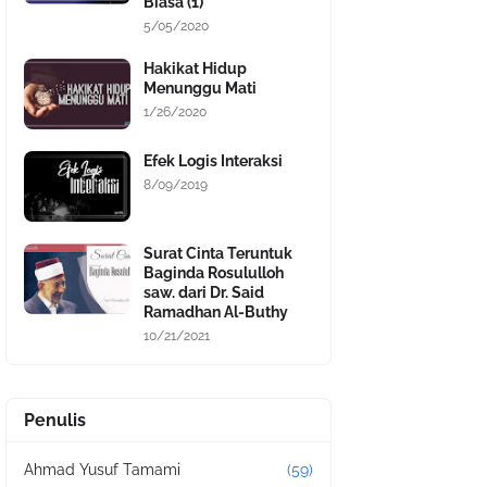
Biasa (1)
5/05/2020
Hakikat Hidup
Menunggu Mati
1/26/2020
Efek Logis Interaksi
8/09/2019
Surat Cinta Teruntuk
Baginda Rosululloh
saw. dari Dr. Said
Ramadhan Al-Buthy
10/21/2021
Penulis
Ahmad Yusuf Tamami
(59)