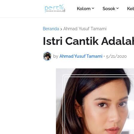
Kolom
Sosok
Ke
Beranda
Ahmad Yusuf Tamami
Istri Cantik Adala
by
Ahmad Yusuf Tamami
•
5/21/2020