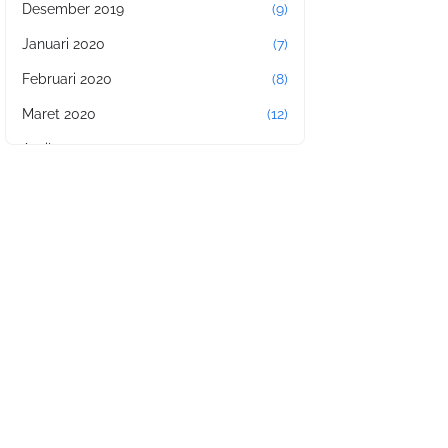
Desember 2019
(9)
Januari 2020
(7)
Februari 2020
(8)
Maret 2020
(12)
April 2020
(11)
Mei 2020
(17)
Juni 2020
(2)
Juli 2020
(4)
Agustus 2020
(11)
September 2020
(4)
Oktober 2020
(14)
November 2020
(11)
Januari 2021
(8)