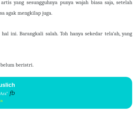
rtis yang sesungguhnya punya wajah biasa saja, setelah
isa agak mengkilap juga.
 hal ini. Barangkali salah. Toh hanya sekedar tela’ah, yang
s belum beristri.
slich
fb
YAra"
in