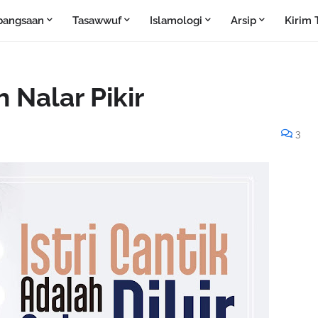
bangsaan
Tasawwuf
Islamologi
Arsip
Kirim 
h Nalar Pikir
3