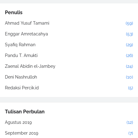
Penulis
Ahmad Yusuf Tamami
(59)
Enggar Amretacahya
(53)
Syafiq Rahman
(29)
Pandu T. Amukti
(26)
Zaenal Abidin el-Jambey
(24)
Deni Nashrulloh
(10)
Redaksi Percik.id
(5)
Tulisan Perbulan
Agustus 2019
(12)
September 2019
(7)