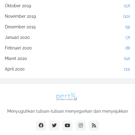
Oktober 2019
(17)
November 2019
(10)
Desember 2019
(9)
Januari 2020
(7)
Februari 2020
(8)
Maret 2020
(12)
April 2020
(11)
Mei 2020
(17)
Juni 2020
(2)
Juli 2020
(4)
Menyuguhkan tulisan-tulisan menyegarkan dan menyejukkan
Agustus 2020
(11)
September 2020
(4)
Oktober 2020
(14)