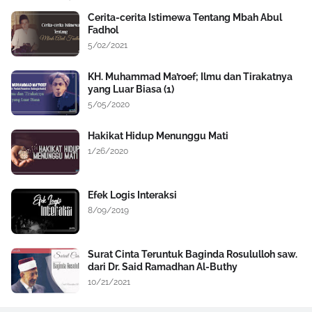
Cerita-cerita Istimewa Tentang Mbah Abul
Fadhol
5/02/2021
KH. Muhammad Ma’roef; Ilmu dan Tirakatnya
yang Luar Biasa (1)
5/05/2020
Hakikat Hidup Menunggu Mati
1/26/2020
Efek Logis Interaksi
8/09/2019
Surat Cinta Teruntuk Baginda Rosululloh saw.
dari Dr. Said Ramadhan Al-Buthy
10/21/2021