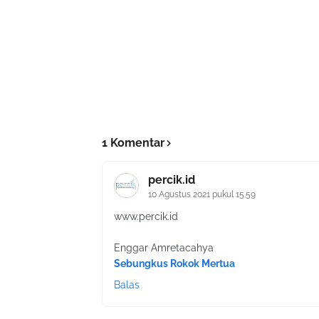
1 Komentar
percik.id
10 Agustus 2021 pukul 15.59
www.percik.id
Enggar Amretacahya
Sebungkus Rokok Mertua
Balas