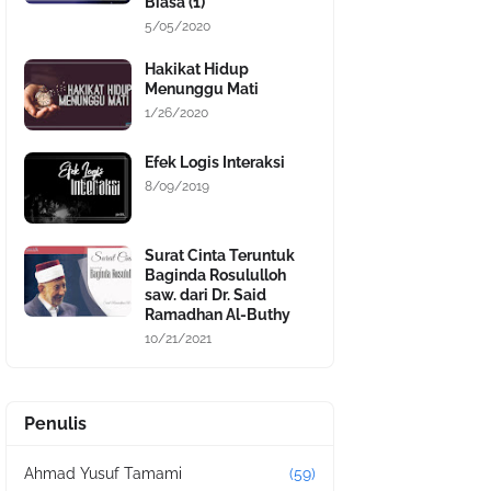
Biasa (1)
5/05/2020
Hakikat Hidup
Menunggu Mati
1/26/2020
Efek Logis Interaksi
8/09/2019
Surat Cinta Teruntuk
Baginda Rosululloh
saw. dari Dr. Said
Ramadhan Al-Buthy
10/21/2021
Penulis
Ahmad Yusuf Tamami
(59)