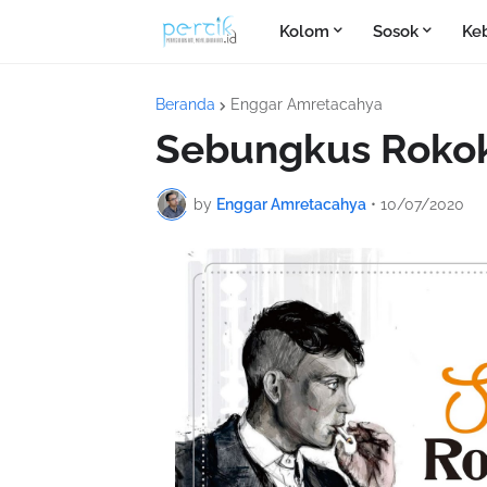
Kolom
Sosok
Ke
Beranda
Enggar Amretacahya
Sebungkus Roko
by
Enggar Amretacahya
•
10/07/2020