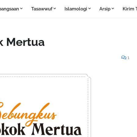
bangsaan
Tasawwuf
Islamologi
Arsip
Kirim 
k Mertua
1