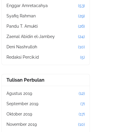
Enggar Amretacahya
(53)
Syafiq Rahman
(29)
Pandu T. Amukti
(26)
Zaenal Abidin el-Jambey
(24)
Deni Nashrulloh
(10)
Redaksi Percik.id
(5)
Tulisan Perbulan
Agustus 2019
(12)
September 2019
(7)
Oktober 2019
(17)
November 2019
(10)