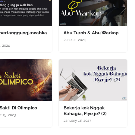
ertanggungjawabka
Abu Turob & Abu Warkop
June 22, 2024
4, 2024
Sakti Di Olimpico
Bekerja kok Nggak
Bahagia, Piye je? (2)
r 15, 2023
January 18, 2023